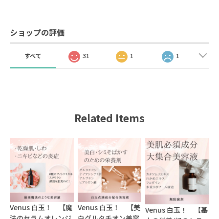
ショップの評価
すべて
31
1
1
Related Items
Venus 白玉！ 【魔
Venus 白玉！ 【美
Venus 白玉！ 【基
法のセラムオレンジ
白グルタチオン美容