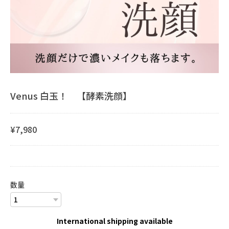
Venus 白玉！ 【酵素洗顔】
¥7,980
数量
International shipping available