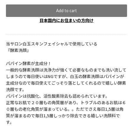
Add to cart
日本国内にお住まいの方向け
当サロン白玉スキンフェイシャルで使用している
『酵素洗顔』
パパイン酵素が主成分！
一般的な酵素洗顔は洗浄力が強くて必要なものまでも洗い流して
しまうので毎日使いはNGですが、白玉の酵素洗顔はパパインが
主成分なので毎日使えてごっそり落としてくれるので嬉しい酵素
洗顔です。
パパインは抗酸化、活性酸素除去も認められています。
正常なお肌で２０層もの角質層があり、トラブルのあるお肌は６
０層もの老化角質が溜まっている。。ただでさえ毎日1,5層は角
質が溜まるので毎日1,5層しっかり除去できる嬉しい洗顔料で
す。