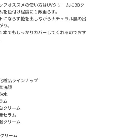
ッフオススメの使い方はUVクリームにBBク
ムを色付け程度に１敵垂らす。
トにならず艶を出しながらナチュラル肌の出
がり。
１本でもしっかりカバーしてくれるのでおす
。
化粧品ラインナップ
素洗顔
粧水
ラム
白クリーム
養セラム
湿クリーム
Bクリーム