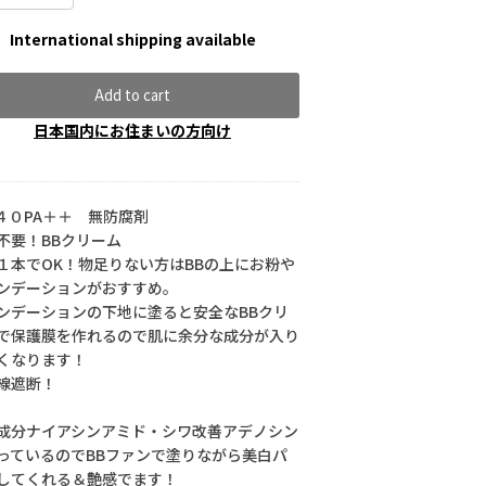
International shipping available
Add to cart
日本国内にお住まいの方向け
F４０PA＋＋ 無防腐剤
不要！BBクリーム
１本でOK！物足りない方はBBの上にお粉や
ンデーションがおすすめ。
ンデーションの下地に塗ると安全なBBクリ
で保護膜を作れるので肌に余分な成分が入り
くなります！
線遮断！
成分ナイアシンアミド・シワ改善アデノシン
っているのでBBファンで塗りながら美白パ
してくれる＆艶感でます！