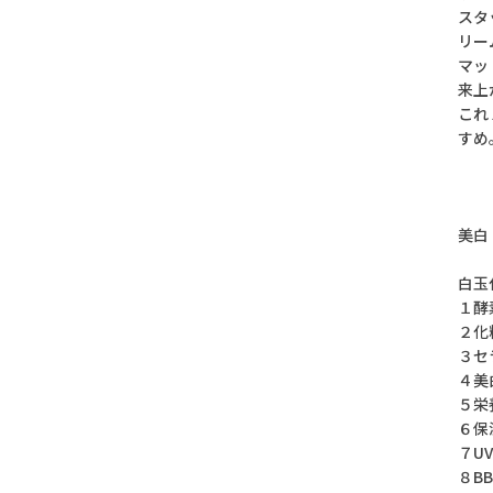
スタ
リー
マッ
来上
これ
すめ
美白
白玉
１酵
２化
３セ
４美
５栄
６保
７UV
８B