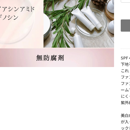
SP
下地
これ
ファ
ファ
ーム
にく
紫外
美白
が入
ック