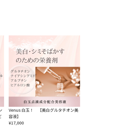
ン
Venus 白玉！ 【美白グルタチオン美
ビ
容液】
¥17,000